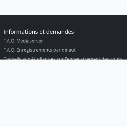
Informations et demandes
F.A.Q. Mediaserver
F.A.Q. Enregistrements par défaut
Conseils aux étudiant-es sur l’enregistrement des cours
Conseils aux enseignant-es sur l'enregistrement des
cours
Autres outils Unige
Moodle
Portfolio
Tandems linguistiques
Archive-ouverte