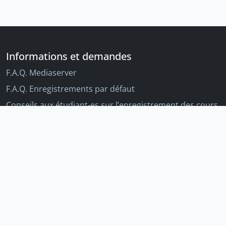
Informations et demandes
F.A.Q. Mediaserver
F.A.Q. Enregistrements par défaut
Conseils aux étudiant-es sur l’enregistrement des cours
Conseils aux enseignant-es sur l'enregistrement des
cours
Autres outils Unige
Moodle
Portfolio
Tandems linguistiques
Archive-ouverte