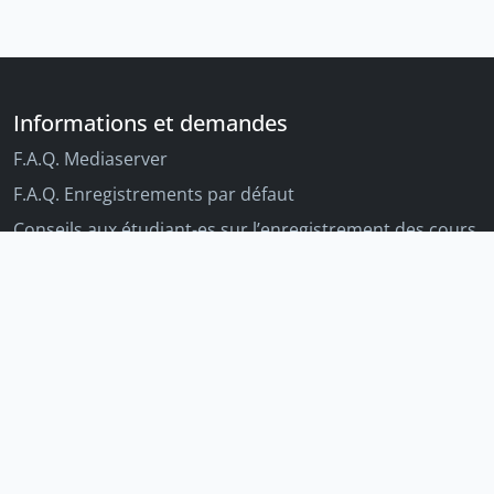
Informations et demandes
F.A.Q. Mediaserver
F.A.Q. Enregistrements par défaut
Conseils aux étudiant-es sur l’enregistrement des cours
Conseils aux enseignant-es sur l'enregistrement des
cours
Autres outils Unige
Moodle
Portfolio
Tandems linguistiques
Archive-ouverte