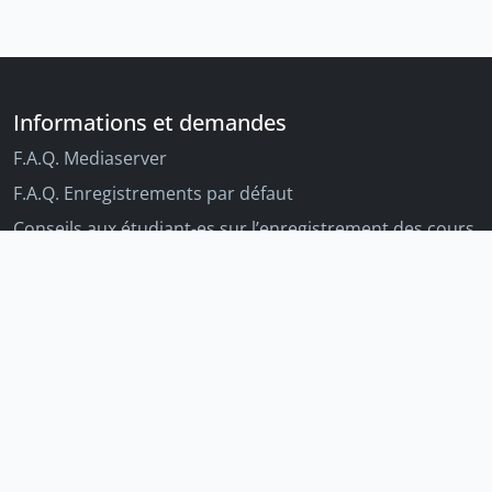
Informations et demandes
F.A.Q. Mediaserver
F.A.Q. Enregistrements par défaut
Conseils aux étudiant-es sur l’enregistrement des cours
Conseils aux enseignant-es sur l'enregistrement des
cours
Autres outils Unige
Moodle
Portfolio
Tandems linguistiques
Archive-ouverte