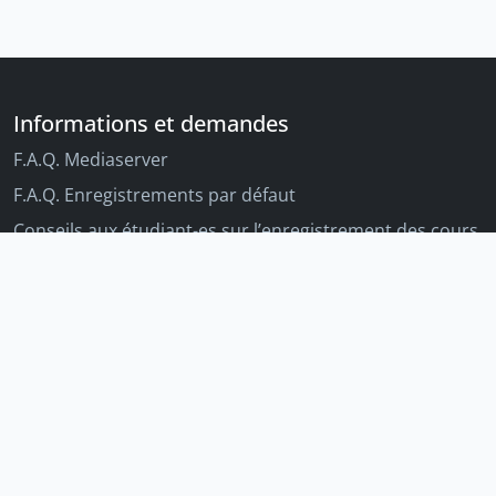
Informations et demandes
F.A.Q. Mediaserver
F.A.Q. Enregistrements par défaut
Conseils aux étudiant-es sur l’enregistrement des cours
Conseils aux enseignant-es sur l'enregistrement des
cours
Autres outils Unige
Moodle
Portfolio
Tandems linguistiques
Archive-ouverte