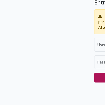
Ent
par
Att
Use
Pas