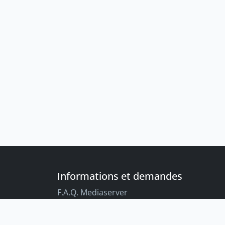
Informations et demandes
F.A.Q. Mediaserver
F.A.Q. Enregistrements par défaut
Conseils aux étudiant-es sur l’enregistreme