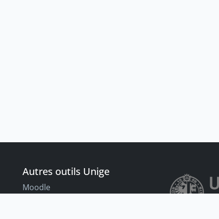
Autres outils Unige
Moodle
Portfolio
nt
Tandems linguistiques