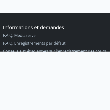
Informations et demandes
F.A.Q. Mediaserver
F.A.Q. Enregistrements par défaut
Conseils aux étudiant-es sur l’enregistrement des cours
Conseils aux enseignant-es sur l'enregistrement des
cours
Autres outils Unige
Moodle
Portfolio
Tandems linguistiques
Archive-ouverte