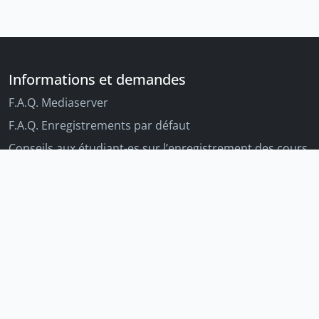
Informations et demandes
F.A.Q. Mediaserver
F.A.Q. Enregistrements par défaut
Conseils aux étudiant-es sur l’enregistrement des cours
Conseils aux enseignant-es sur l'enregistrement des
cours
Autres outils Unige
Moodle
Portfolio
Tandems linguistiques
Archive-ouverte