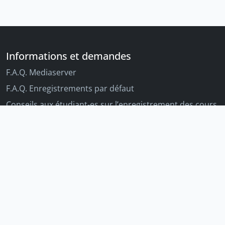
Informations et demandes
F.A.Q. Mediaserver
F.A.Q. Enregistrements par défaut
Conseils aux étudiant-es sur l’enregistrement des cours
Conseils aux enseignant-es sur l'enregistrement des
cours
Autres outils Unige
Moodle
Portfolio
Tandems linguistiques
Archive-ouverte