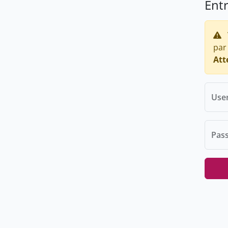
Ent
par
Att
Use
Pas