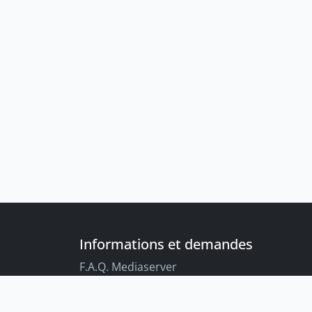
Informations et demandes
F.A.Q. Mediaserver
F.A.Q. Enregistrements par défaut
Conseils aux étudiant-es sur l’enregistreme