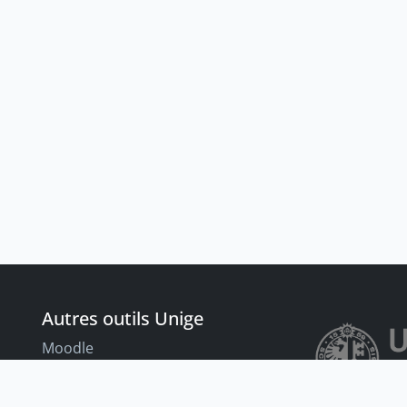
Autres outils Unige
Moodle
Portfolio
nt
Tandems linguistiques