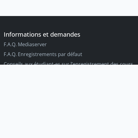
Informations et demandes
F.A.Q. Mediaserver
F.A.Q. Enregistrements par défaut
Conseils aux étudiant-es sur l’enregistrement des cours
Conseils aux enseignant-es sur l'enregistrement des
cours
Autres outils Unige
Moodle
Portfolio
Tandems linguistiques
Archive-ouverte