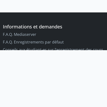
Informations et demandes
F.A.Q. Mediaserver
F.A.Q. Enregistrements par défaut
Conseils aux étudiant-es sur l’enregistrement des cours
Conseils aux enseignant-es sur l'enregistrement des
cours
Autres outils Unige
Moodle
Portfolio
Tandems linguistiques
Archive-ouverte