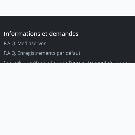
Informations et demandes
F.A.Q. Mediaserver
F.A.Q. Enregistrements par défaut
Conseils aux étudiant-es sur l’enregistrement des cours
Conseils aux enseignant-es sur l'enregistrement des
cours
Autres outils Unige
Moodle
Portfolio
Tandems linguistiques
Archive-ouverte