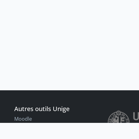
Autres outils Unige
Moodle
Portfolio
nt
Tandems linguistiques