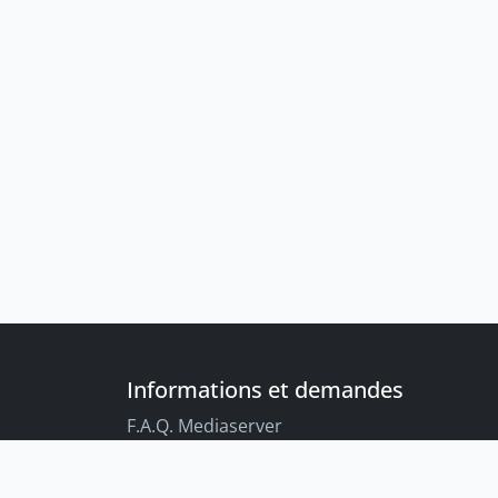
Informations et demandes
F.A.Q. Mediaserver
F.A.Q. Enregistrements par défaut
Conseils aux étudiant-es sur l’enregistreme