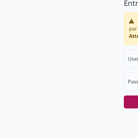
Ent
par
Att
Use
Pas