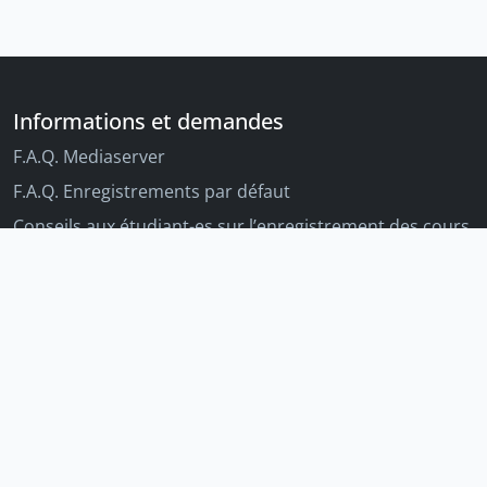
Informations et demandes
F.A.Q. Mediaserver
F.A.Q. Enregistrements par défaut
Conseils aux étudiant-es sur l’enregistrement des cours
Conseils aux enseignant-es sur l'enregistrement des
cours
Autres outils Unige
Moodle
Portfolio
Tandems linguistiques
Archive-ouverte