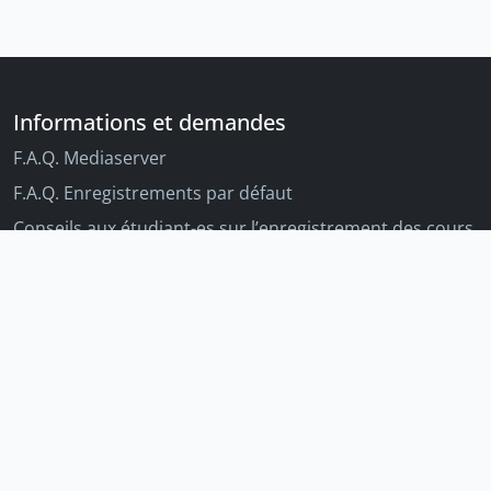
Informations et demandes
F.A.Q. Mediaserver
F.A.Q. Enregistrements par défaut
Conseils aux étudiant-es sur l’enregistrement des cours
Conseils aux enseignant-es sur l'enregistrement des
cours
Autres outils Unige
Moodle
Portfolio
Tandems linguistiques
Archive-ouverte