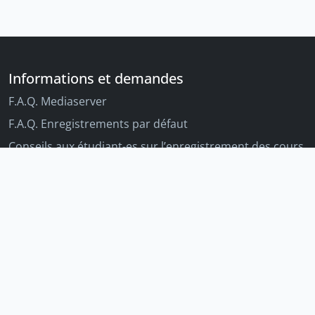
Informations et demandes
F.A.Q. Mediaserver
F.A.Q. Enregistrements par défaut
Conseils aux étudiant-es sur l’enregistrement des cours
Conseils aux enseignant-es sur l'enregistrement des
cours
Autres outils Unige
Moodle
Portfolio
Tandems linguistiques
Archive-ouverte