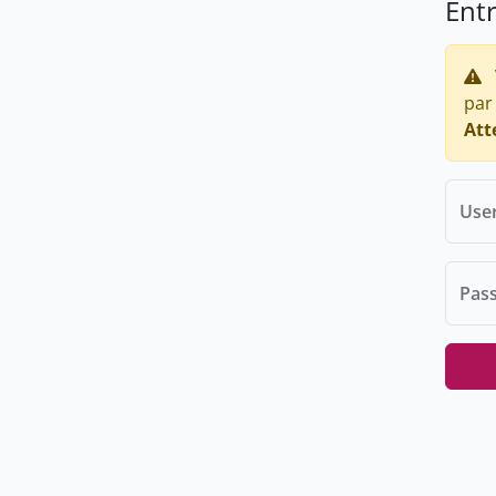
Ent
par
Att
Use
Pas