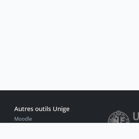
Autres outils Unige
Moodle
Portfolio
nt
Tandems linguistiques