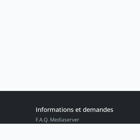
Informations et demandes
F.A.Q. Mediaserver
F.A.Q. Enregistrements par défaut
Conseils aux étudiant-es sur l’enregistreme