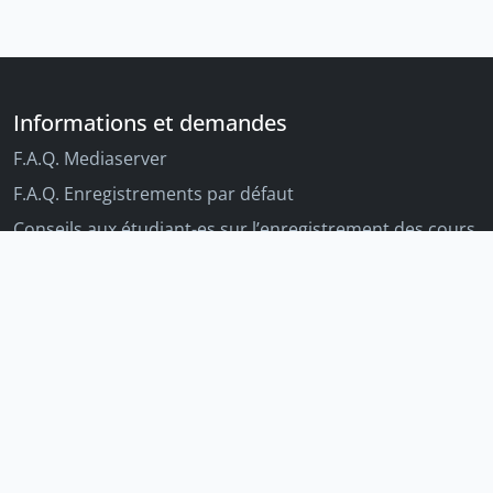
Informations et demandes
F.A.Q. Mediaserver
F.A.Q. Enregistrements par défaut
Conseils aux étudiant-es sur l’enregistrement des cours
Conseils aux enseignant-es sur l'enregistrement des
cours
Autres outils Unige
Moodle
Portfolio
Tandems linguistiques
Archive-ouverte