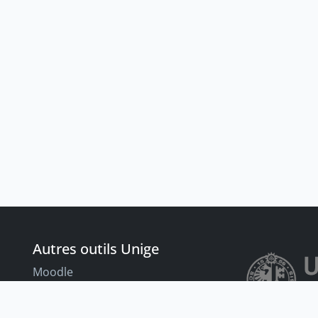
Autres outils Unige
Moodle
Portfolio
nt
Tandems linguistiques