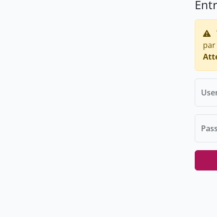
Ent
par
Att
Use
Pas