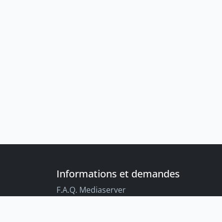
Informations et demandes
F.A.Q. Mediaserver
F.A.Q. Enregistrements par défaut
Conseils aux étudiant-es sur l’enregistreme