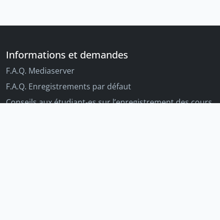
Informations et demandes
F.A.Q. Mediaserver
F.A.Q. Enregistrements par défaut
Conseils aux étudiant-es sur l’enregistrement des cours
Conseils aux enseignant-es sur l'enregistrement des
cours
Autres outils Unige
Moodle
Portfolio
Tandems linguistiques
Archive-ouverte