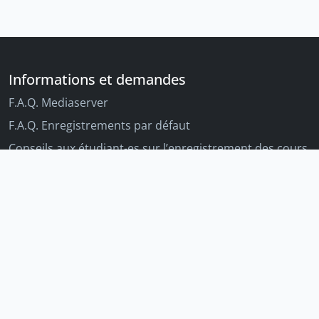
Informations et demandes
F.A.Q. Mediaserver
F.A.Q. Enregistrements par défaut
Conseils aux étudiant-es sur l’enregistrement des cours
Conseils aux enseignant-es sur l'enregistrement des
cours
Autres outils Unige
Moodle
Portfolio
Tandems linguistiques
Archive-ouverte