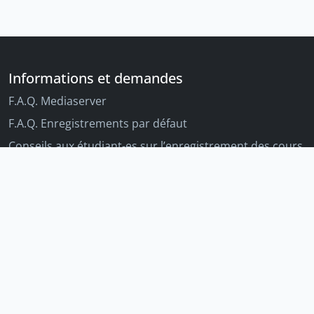
Informations et demandes
F.A.Q. Mediaserver
F.A.Q. Enregistrements par défaut
Conseils aux étudiant-es sur l’enregistrement des cours
Conseils aux enseignant-es sur l'enregistrement des
cours
Autres outils Unige
Moodle
Portfolio
Tandems linguistiques
Archive-ouverte