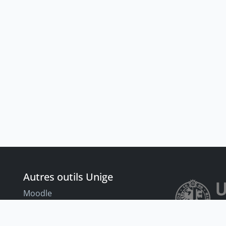
Autres outils Unige
Moodle
Portfolio
nt
Tandems linguistiques