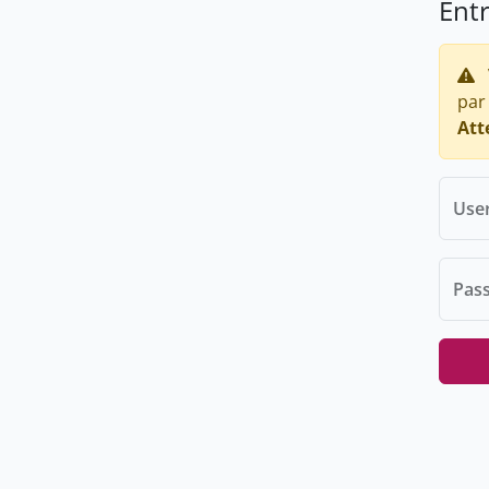
Ent
par
Att
Use
Pas