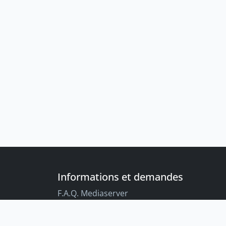
Informations et demandes
F.A.Q. Mediaserver
F.A.Q. Enregistrements par défaut
Conseils aux étudiant-es sur l’enregistreme