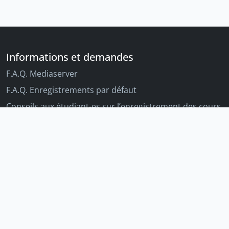
Informations et demandes
F.A.Q. Mediaserver
F.A.Q. Enregistrements par défaut
Conseils aux étudiant-es sur l’enregistrement des cours
Conseils aux enseignant-es sur l'enregistrement des
cours
Autres outils Unige
Moodle
Portfolio
Tandems linguistiques
Archive-ouverte