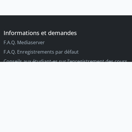
Informations et demandes
F.A.Q. Mediaserver
F.A.Q. Enregistrements par défaut
Conseils aux étudiant-es sur l’enregistrement des cours
Conseils aux enseignant-es sur l'enregistrement des
cours
Autres outils Unige
Moodle
Portfolio
Tandems linguistiques
Archive-ouverte