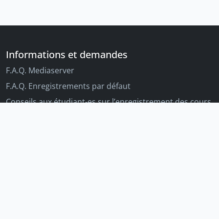
Informations et demandes
F.A.Q. Mediaserver
F.A.Q. Enregistrements par défaut
Conseils aux étudiant-es sur l’enregistrement des cours
Conseils aux enseignant-es sur l'enregistrement des
cours
Autres outils Unige
Moodle
Portfolio
Tandems linguistiques
Archive-ouverte