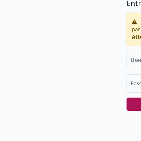
Ent
par
Att
Use
Pas