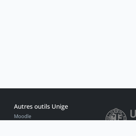
Autres outils Unige
Moodle
Portfolio
nt
Tandems linguistiques