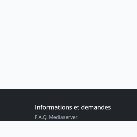
Informations et demandes
F.A.Q. Mediaserver
F.A.Q. Enregistrements par défaut
Conseils aux étudiant-es sur l’enregistreme