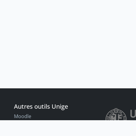
Autres outils Unige
Moodle
Portfolio
nt
Tandems linguistiques