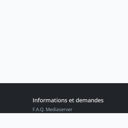
Informations et demandes
F.A.Q. Mediaserver
F.A.Q. Enregistrements par défaut
Conseils aux étudiant-es sur l’enregistreme