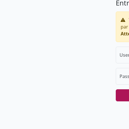
Ent
par
Att
Use
Pas