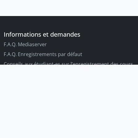
Informations et demandes
F.A.Q. Mediaserver
F.A.Q. Enregistrements par défaut
Conseils aux étudiant-es sur l’enregistrement des cours
Conseils aux enseignant-es sur l'enregistrement des
cours
Autres outils Unige
Moodle
Portfolio
Tandems linguistiques
Archive-ouverte