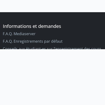
Informations et demandes
F.A.Q. Mediaserver
F.A.Q. Enregistrements par défaut
Conseils aux étudiant-es sur l’enregistrement des cours
Conseils aux enseignant-es sur l'enregistrement des
cours
Autres outils Unige
Moodle
Portfolio
Tandems linguistiques
Archive-ouverte