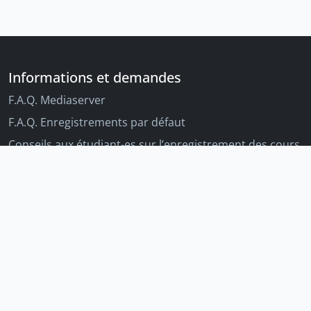
Informations et demandes
F.A.Q. Mediaserver
F.A.Q. Enregistrements par défaut
Conseils aux étudiant-es sur l’enregistrement des cours
Conseils aux enseignant-es sur l'enregistrement des
cours
Autres outils Unige
Moodle
Portfolio
Tandems linguistiques
Archive-ouverte