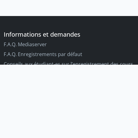
Informations et demandes
F.A.Q. Mediaserver
F.A.Q. Enregistrements par défaut
Conseils aux étudiant-es sur l’enregistrement des cours
Conseils aux enseignant-es sur l'enregistrement des
cours
Autres outils Unige
Moodle
Portfolio
Tandems linguistiques
Archive-ouverte