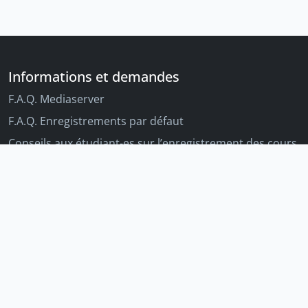
Informations et demandes
F.A.Q. Mediaserver
F.A.Q. Enregistrements par défaut
Conseils aux étudiant-es sur l’enregistrement des cours
Conseils aux enseignant-es sur l'enregistrement des
cours
Autres outils Unige
Moodle
Portfolio
Tandems linguistiques
Archive-ouverte