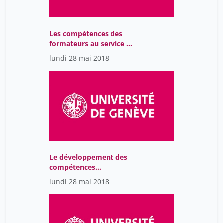
Les compétences des
formateurs au service de
la réussite des étudiant-
lundi 28 mai 2018
e-s: échanges et
discussion
Le développement des
compétences
transversales comme
lundi 28 mai 2018
point de jonction entre
facultés et services
communs de l’Université