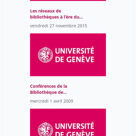
Jamil Zaghir
60
Les réseaux de
bibliothèques à l’ère du
Jean Bernon
46
cloud – que partager ?
vendredi 27 novembre 2015
comment travailler ?
Jean-Blaise Claivaz
106
Jean-Claude Albertin
46
Jean-Henry Morin
46
Jean-Philippe Accart
46
Jeannerat Damien
34
Jeannette Frey
46
Conférences de la
Jelicic André
1
Bibliothèque de
l’Université de Genève
mercredi 1 avril 2009
Julien Da Costa
46
Kalousis Alexandros
2
Khraisha Tamer
1
Knecht David
1