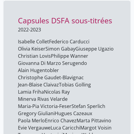
Capsules DSFA sous-titrées
2022-2023
Isabelle Collet
Federico Carducci
Olivia Keiser
Simon Gabay
Giuseppe Ugazio
Christian Lovis
Philippe Wanner
Giovanna Di Marzo Serugendo
Alain Hugentobler
Christophe Gaudet-Blavignac
Jean-Blaise Claivaz
Tobias Golling
Lamia Friha
Nicolas Ray
Minerva Rivas Velarde
Maria-Pia Victoria-Feser
Stefan Sperlich
Gregory Giuliani
Hugues Cazeaux
Paola Merlo
Enrico Chavez
Marta Pittavino
Evie Vergauwe
Luca Caricchi
Margot Voisin