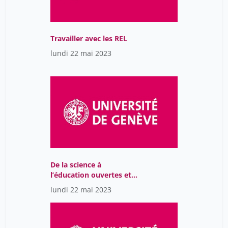
Véronique Hadengue-Dezael
46
Wittenburg Peter
1
Travailler avec les REL
Wouter Schaller
46
lundi 22 mai 2023
Yolande Estermann
46
cazeaux hugues
1
de Molliens Benjamin
6
von Waldow Harald
1
wanner philippe
2
De la science à
l’éducation ouvertes et
libres
lundi 22 mai 2023