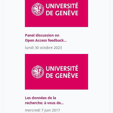
Coralie Fournier
60
Crespo Quesada Micaela
1
Daniel Bourrion
46
Daniela Hahn
46
Panel discussion on
Open Access feedback
Denis Gillet
46
and experience sharing
lundi 30 octobre 2023
Denisa Rodila
60
Di Cola Valeria
1
Di Marzo Serugendo
2
Giovanna
Douglas Teodoro
60
Durinx Christine
1
Les données de la
Durrer Julian
1
recherche: à vous de
jouer
Eliane Blumer
46
mercredi 7 juin 2017