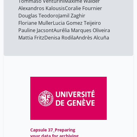
Tommaso Venturini
Maxime Walder
Alexandros Kalousis
Coralie Fournier
Douglas Teodoro
Jamil Zaghir
Floriane Muller
Lucia Gomez Teijeiro
Pauline Jacsont
Aurélia Marques Oliveira
Mattia Fritz
Denisa Rodila
Andrès Alcuña
Capsule 37_Preparing
your data for archiving