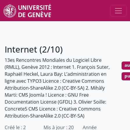
Internet (2/10)
13es Rencontres Mondiales du Logiciel Libre
au
(RMLL), Genève 2012 : Internet 1. François Suter,
Raphaël Heckel, Laura Bay: L’administration en
pu
ligne avec TYPO3 Licence : Creative Commons
Attribution-ShareAlike 2.0 (CC-BY-SA) 2. Mihàly
Marti: CMS Joomla ! Licence : GNU Free
Documentation License (GFDL) 3. Olivier Soille:
Concrete5 CMS Licence : Creative Commons
Attribution-ShareAlike 2.0 (CC-BY-SA)
Créé le : 2
Mis à jour : 20
Année