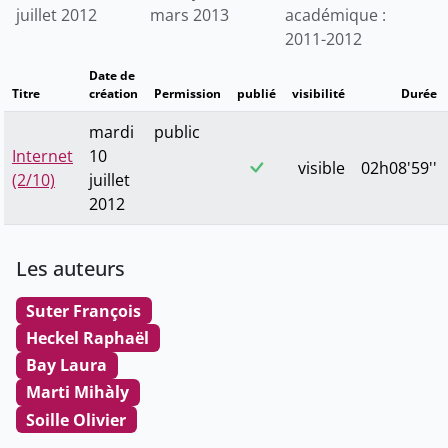
juillet 2012
mars 2013
académique :
2011-2012
Date de
Titre
création
Permission
publié
visibilité
Durée
mardi
public
Internet
10
visible
02h08'59''
(2/10)
juillet
2012
Les auteurs
Suter François
Heckel Raphaël
Bay Laura
Marti Mihàly
Soille Olivier