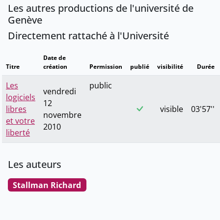
Les autres productions de l'université de
Genève
Directement rattaché à l'Université
Date de
Titre
création
Permission
publié
visibilité
Durée
Les
public
vendredi
logiciels
12
libres
visible
03'57''
novembre
et votre
2010
liberté
Les auteurs
Stallman Richard