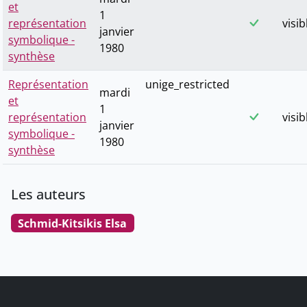
et
1
représentation
visib
janvier
symbolique -
1980
synthèse
Représentation
unige_restricted
mardi
et
1
représentation
visib
janvier
symbolique -
1980
synthèse
Les auteurs
Schmid-Kitsikis Elsa