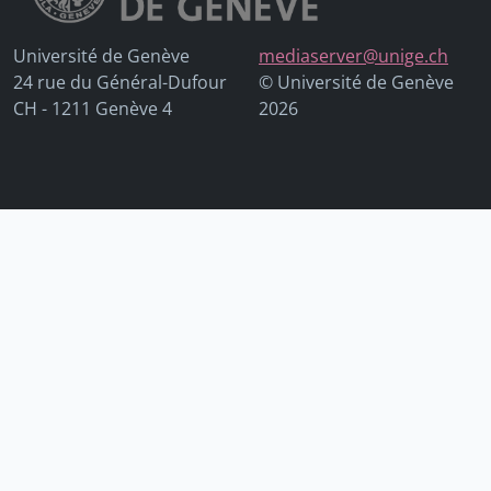
Université de Genève
mediaserver@unige.ch
24 rue du Général-Dufour
© Université de Genève
CH - 1211 Genève 4
2026