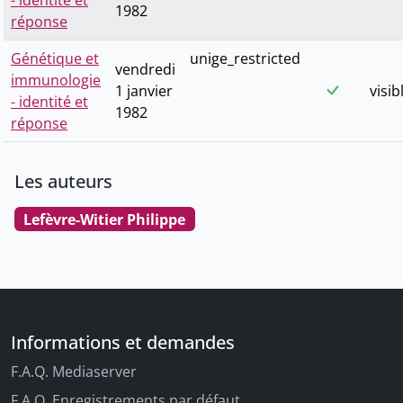
- identité et
1982
réponse
Génétique et
unige_restricted
vendredi
immunologie
1 janvier
visib
- identité et
1982
réponse
Les auteurs
Lefèvre-Witier Philippe
Informations et demandes
F.A.Q. Mediaserver
F.A.Q. Enregistrements par défaut