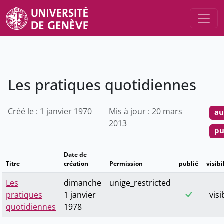
Les pratiques quotidiennes
Créé le : 1 janvier 1970
Mis à jour : 20 mars
au
2013
pu
Date de
Titre
création
Permission
publié
visibi
Les
dimanche
unige_restricted
pratiques
1 janvier
visi
quotidiennes
1978