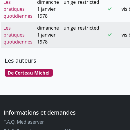
Les
dimanche
unige_restricted
pratiques
1 janvier
visi
quotidiennes
1978
Les
dimanche
unige_restricted
pratiques
1 janvier
visi
quotidiennes
1978
Les auteurs
De Certeau Michel
Informations et demandes
F.A.Q. Mediaserver