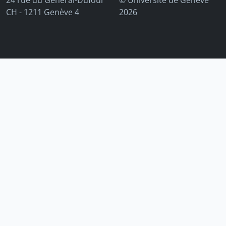
24 rue du Général-Dufour
© Université de Genève
CH - 1211 Genève 4
2026