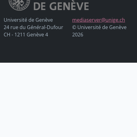
Université de Genève
mediaserver@unige.ch
24 rue du Général-Dufour
© Université de Genève
CH - 1211 Genève 4
2026