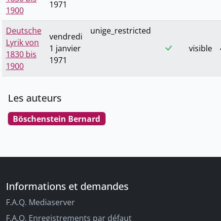
1971
1900
Deutsche
unige_restricted
vendredi
Lyrik von
1 janvier
visible
1830 bis
1971
1900
Les auteurs
Böschenstein Bernard
Informations et demandes
F.A.Q. Mediaserver
F.A.Q. Enregistrements par défaut