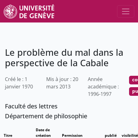
Le problème du mal dans la
perspective de la Cabale
Créé le : 1
Mis à jour : 20
Année
co
janvier 1970
mars 2013
académique :
pu
1996-1997
Faculté des lettres
Département de philosophie
Date de
Titre
création
Permission
publié
visibilité