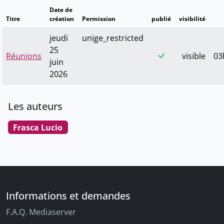
Date de
Titre
création
Permission
publié
visibilité
jeudi
unige_restricted
25
Réunions
visible
03
juin
2026
Les auteurs
Frasca Lucio
Informations et demandes
F.A.Q. Mediaserver