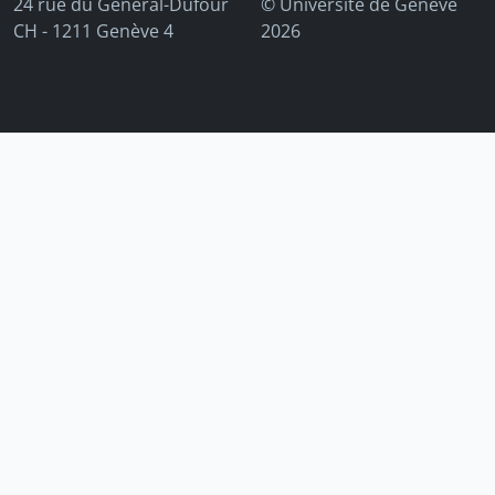
24 rue du Général-Dufour
© Université de Genève
CH - 1211 Genève 4
2026