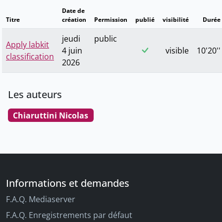
Date de
Titre
création
Permission
publié
visibilité
Durée
jeudi
public
Apply labkit
4 juin
visible
10'20''
classification
2026
Les auteurs
Chiaruttini Nicolas
Informations et demandes
F.A.Q. Mediaserver
F.A.Q. Enregistrements par défaut