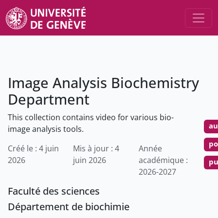
Image Analysis Biochemistry
Department
This collection contains video for various bio-
au
image analysis tools.
po
Créé le : 4 juin
Mis à jour : 4
Année
2026
juin 2026
académique :
pu
2026-2027
Faculté des sciences
Département de biochimie