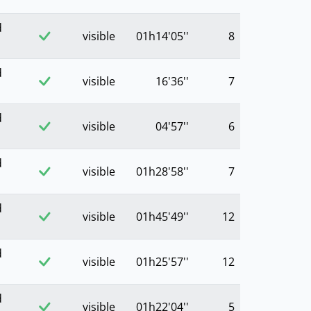
d
visible
01h14'05''
8
d
visible
16'36''
7
d
visible
04'57''
6
d
visible
01h28'58''
7
d
visible
01h45'49''
12
d
visible
01h25'57''
12
d
visible
01h22'04''
5