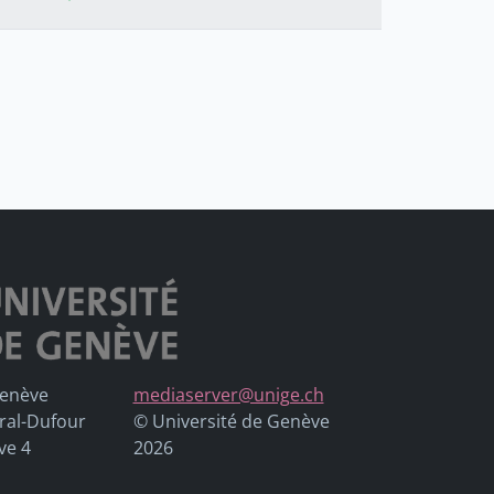
Genève
mediaserver@unige.ch
ral-Dufour
© Université de Genève
ve 4
2026