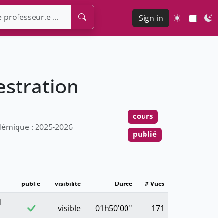
Sign in
estration
cours
émique : 2025-2026
publié
publié
visibilité
Durée
# Vues
d
visible
01h50'00''
171