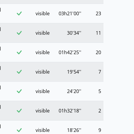
d
visible
03h21'00''
23
d
visible
30'34''
11
d
visible
01h42'25''
20
d
visible
19'54''
7
d
visible
24'20''
5
d
visible
01h32'18''
2
d
visible
18'26''
9