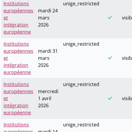
Institutions
unige_restricted
européennes
mardi 24
et
mars
visib
intégration
2026
européenne
Institutions
unige_restricted
européennes
mardi 31
et
mars
visib
intégration
2026
européenne
Institutions
unige_restricted
européennes
mercredi
et
1 avril
visib
intégration
2026
européenne
Institutions
unige_restricted
européennes
mardi 14