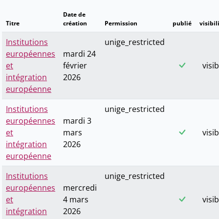
Date de
Titre
création
Permission
publié
visibil
Institutions
unige_restricted
européennes
mardi 24
et
février
visib
intégration
2026
européenne
Institutions
unige_restricted
européennes
mardi 3
et
mars
visib
intégration
2026
européenne
Institutions
unige_restricted
européennes
mercredi
et
4 mars
visib
intégration
2026