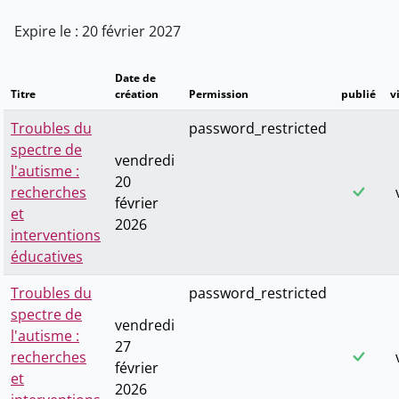
Expire le : 20 février 2027
Date de
Titre
création
Permission
publié
v
Troubles du
password_restricted
spectre de
vendredi
l'autisme :
20
recherches
février
et
2026
interventions
éducatives
Troubles du
password_restricted
spectre de
vendredi
l'autisme :
27
recherches
février
et
2026