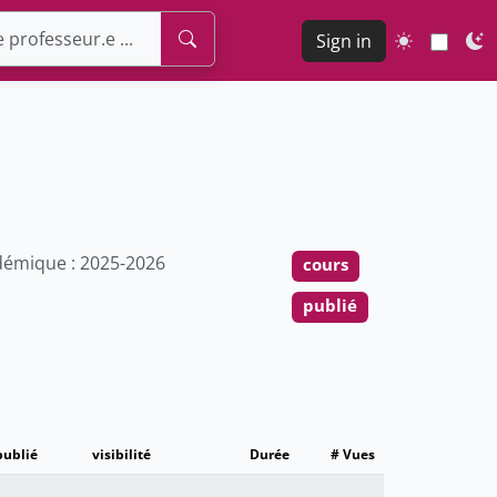
Sign in
émique : 2025-2026
cours
publié
publié
visibilité
Durée
# Vues