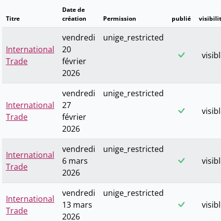
Date de
Titre
création
Permission
publié
visibili
vendredi
unige_restricted
International
20
visib
Trade
février
2026
vendredi
unige_restricted
International
27
visib
Trade
février
2026
vendredi
unige_restricted
International
6 mars
visib
Trade
2026
vendredi
unige_restricted
International
13 mars
visib
Trade
2026