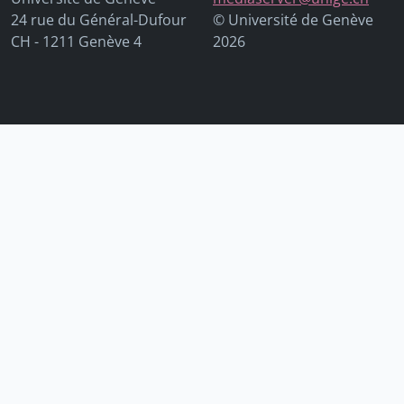
24 rue du Général-Dufour
© Université de Genève
CH - 1211 Genève 4
2026